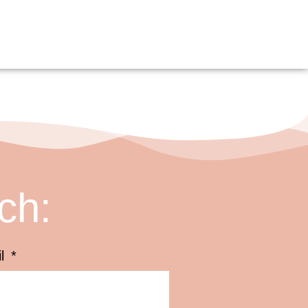
ch:
il